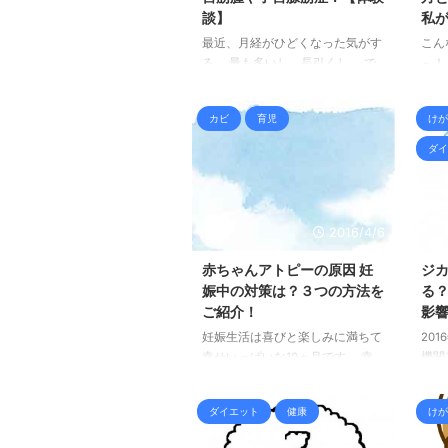
談】
私
最近、月経がひどくなった気がす
こん
る。 量も多いし、長引くし。 で
～！
もこんなこと、 人には相談でき
産経
ない… そんな悩みを抱えている女
した
カビ
育児
けが
性、 意外と多いのではないでし
考え
ょうか。 今回は私の体験談をご
かも
ダイ
参考になればと 思って書いてみ
品や
ます。
良く
くづ
近気
2016/4/6
でき
た 
赤ちゃんアトピーの原因 妊
ジ
す。
娠中の対策は？３つの方法を
る
ご紹介！
影
妊娠生活は喜びと楽しみに満ちて
20
幸せいっぱいな10ヵ月です。 幸
機関
せな妊娠生活の中で気になり始め
今後
た、 我が子のアトピーの可能
しま
ダイエット
健康
けが
性。 もしかしたら…と不安になっ
は 
てしまい ますね。 今回は妊娠中
てか