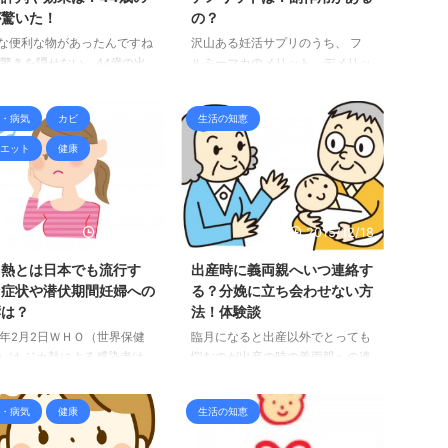
が驚いた！
の？
な便利な物があったんですね
沢山ある妊活サプリのうち、 フ
 驚きを隠せない、44歳の出
ルミーマカのメリット、デメリッ
験者の 母です。 最後に出産
トについて ご紹介します。♪
のは長男を産んだ14年 前！
・病気
カビ
生活の知恵
ただけでも遠い昔です。 し
その時代に比べると、出産用
エット
健康
 赤ちゃん用品、ママ用品も
なってい ますよ！本当につ
く思います。 ところで、最
になるママ用品が飛び 込ん
2016/2/3
2015/12/18
たので、どうしてもお伝えし
くて、ペンを走らせておりま
カ熱とは日本でも流行す
出産時に義両親へいつ連絡す
？症状や潜伏期間妊婦への
る？分娩に立ち会わせない方
響は？
法！体験談
16年2月2日ＷＨＯ（世界保健
臨月になると出産以外でとっても
）は ジカ熱による感染者は
悩むのが出産の時の義両親への連
400万人になる見通しを発表
絡。自分としては生まれてから連
した。 今回のジカ熱の流行
絡したい！旦那は陣痛が始まった
・病気
健康
生活の知恵
去年5月にブラジルで確認され
時点で連絡したい！となかなか意
ら 中南米を中心に感染が急
見が合いません。 今日は出産の