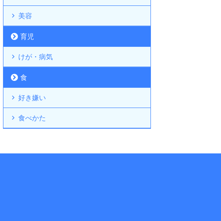
美容
育児
けが・病気
食
好き嫌い
食べかた