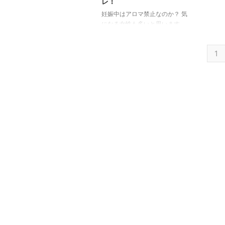
レ！
妊娠中はアロマ禁止なのか？ 気
になる女性も多いと思います。
アロマ検定１級に合格している私
が体験を交えながら注意点や 妊
1
娠段階で使えるアロマのご紹介も
致します。