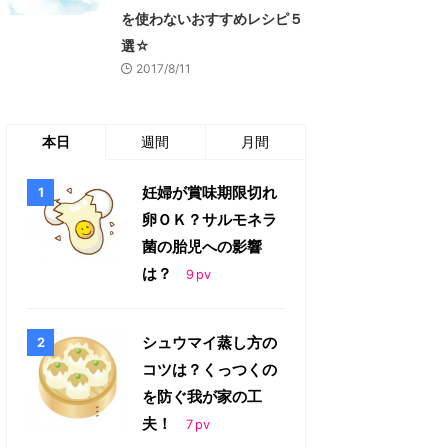
を使わないおすすめレシピ５
選☆
2017/8/11
本日
週間
月間
妊婦が賞味期限切れ
卵ＯＫ？サルモネラ
菌の胎児への影響
は？
9
pv
シュウマイ蒸し方の
コツは？くっつくの
を防ぐ我が家の工
夫！
7
pv