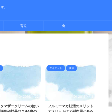
ます。
育児
食
ダイエット
健康
2016/4/22
2016/4/15
ルタマザークリームの使い
フルミーマカ妊活のメリット
評判や効果は？44歳の
デメリットは？副作用がある