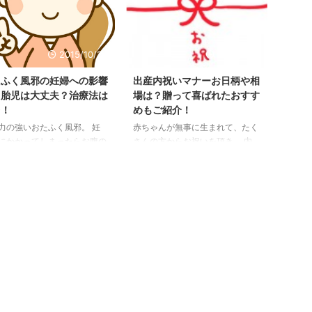
拡大しており、 これまでに
時 義両親にはいつ連絡する？分
か国と地域に広がっています。
娩に立ち会うのを阻止するには？
蚊を媒介した2014年にあった
など体験談を交えながらお伝えし
グ熱は 感染した人の2～4割
たいと思います。
2015/10/24
2015/10/3
熱、筋肉痛などを引き起こし
化することも危惧されました
たふく風邪の妊婦への影響
出産内祝いマナーお日柄や相
 日本国内では地道な駆除作
？胎児は大丈夫？治療法は
場は？贈って喜ばれたおすす
より 流行することが防げま
レ！
めもご紹介！
。 今回のジカ熱も今後 監視
力の強いおたふく風邪。 妊
赤ちゃんが無事に生まれて、たく
の改善や、 診断方法やワク
にかかってしまったらお腹の
さんの方からお祝いを頂き、 内
 ...
ゃんへの影響はあるのか？
祝いをどうすれば良いのだろうと
も心配になりますよね。 今
悩みますよね。 私自身、出産後
、妊娠中におたふく風邪にか
の大仕事のひとつが内祝い選びで
てしまった場合の 母体・胎
した。 そこで今回は、贈る際の
の影響についてや治療・対処
マナーお日柄や相場・実際に贈っ
どをお伝えしていきます。
たものについてお伝えしていきま
す＾＾