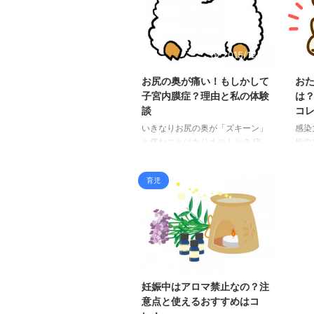
に赤ちゃんのアトピー 対策が出
速に
来るか、というお話をします。
25
アトピーの原因も詳しく紹介しま
同じ
す。 赤ちゃんアトピーの原因 妊
テン
2015/12/16
娠中の対策はできるの？ ■アトピ
が高
ー性皮膚炎とは？ アトピーの言
重症
お尻の奥が痛い！もしかして
お
葉の意味はアレルギー性の 喘
が、
子宮内膜症？理由と私の体験
は
息・皮膚炎・じんましんを 起こ
業に
談
コ
しやすい体質のことを言います。
した
いきなりお尻の奥が「ズキーン」
感染
ここでは、アトピー性皮膚炎のお
体制
と痛むことはありませんか？ 痔
娠中
話を していきます。 ...
チンの
でもないのにお尻の奥の激痛に、
赤ち
汗をかくほど。 恥ずかしい場所
とて
育児
なのでなかなか人に相談できない
回は
事ですが、 実は女性の場合、子
かっ
宮系の病気が隠れていることもあ
児へ
るのです。 私が痛みを感じてか
法な
ら病院へ行き検査をした結果や、
婦人科の先生から教えていただい
2015/9/13
たお話をまとめましたので ぜひ
ご覧になってください。
妊娠中はアロマ禁止なの？注
意点と使えるおすすめはコ