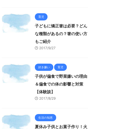
育児
子どもに矯正箸は必要？どん
な種類があるの？箸の使い方
もご紹介
2017/9/27
好き嫌い
育児
子供が偏食で野菜嫌いの理由
＆偏食での体の影響と対策
【体験談】
2017/8/29
生活の知恵
夏休み子供とお菓子作り！火