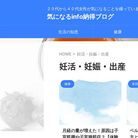
２０代から４０代女性が気になることを綴ってい
気になるinfo納得ブログ
生活の知恵
健康
HOME
>
妊活・妊娠・出産
妊活・妊娠・出産
健康
美容
2016/5/8
月経の量が増えた！原因は子
ベ
宮筋腫や子宮腺筋症？【体験
方と