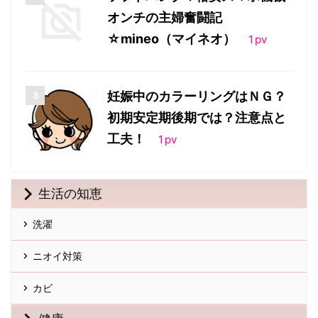
オンチの主婦奮闘記
☆mineo（マイネオ）
1
pv
妊娠中のカラーリングはＮＧ？
初期安定期後期では？注意点と
工夫！
1
pv
生活の知恵
洗濯
ニオイ対策
カビ