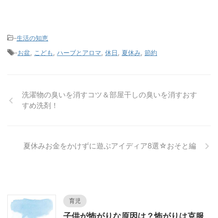
-
生活の知恵
-
お盆
,
こども
,
ハーブとアロマ
,
休日
,
夏休み
,
節約
洗濯物の臭いを消すコツ＆部屋干しの臭いを消すおす
すめ洗剤！
夏休みお金をかけずに遊ぶアイディア8選☆おそと編
育児
子供が怖がりな原因は？怖がりは克服