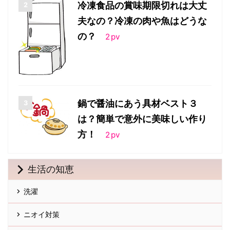
冷凍食品の賞味期限切れは大丈
夫なの？冷凍の肉や魚はどうな
の？
2
pv
鍋で醤油にあう具材ベスト３
は？簡単で意外に美味しい作り
方！
2
pv
生活の知恵
洗濯
ニオイ対策